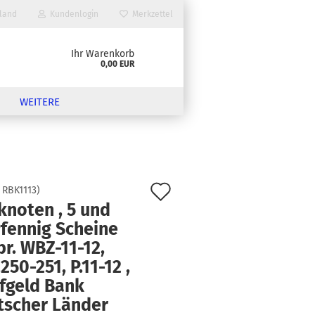
land
Kundenlogin
Merkzettel
Ihr Warenkorb
0,00 EUR
WEITERE
Auf
:
RBK1113
)
knoten , 5 und
den
Pfennig Scheine
Merkzettel
br. WBZ-11-12,
250-251, P.11-12 ,
fgeld Bank
tscher Länder