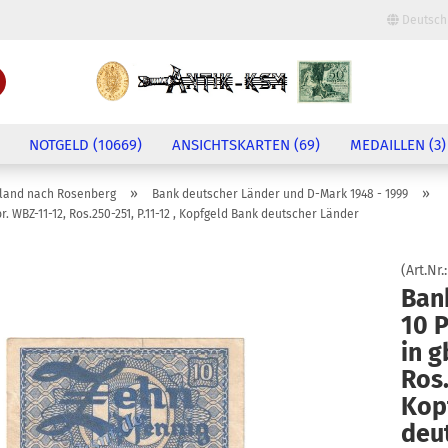
Deutsch
Lieferland
Suche...
E-Mail
NOTGELD (10669)
ANSICHTSKARTEN (69)
MEDAILLEN (3)
Passwort
»
»
land nach Rosenberg
Bank deutscher Länder und D-Mark 1948 - 1999
r. WBZ-11-12, Ros.250-251, P.11-12 , Kopfgeld Bank deutscher Länder
(Art.Nr.
Ban
Konto erstellen
10 
Passwort vergessen?
in g
Ros.
Kop
deu