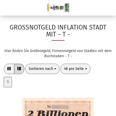
GROSSNOTGELD INFLATION STADT M
IT - T -
Hier finden Sie Großnotgeld, Firmennotgeld von Städten mit dem
Buchstaben - T -
Sortieren nach
pro Seite
Sortieren nach
48 pro Seite
1