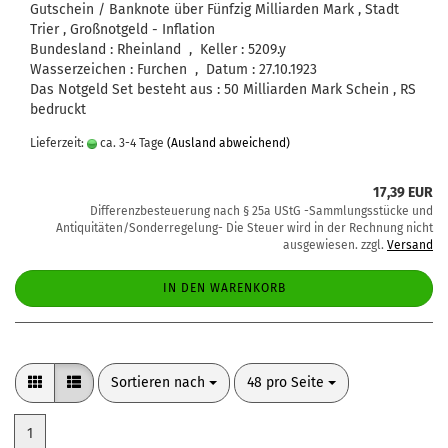
Gutschein / Banknote über Fünfzig Milliarden Mark , Stadt
Trier , Großnotgeld - Inflation
Bundesland : Rheinland , Keller : 5209.y
Wasserzeichen : Furchen , Datum : 27.10.1923
Das Notgeld Set besteht aus : 50 Milliarden Mark Schein , RS
bedruckt
Lieferzeit:
ca. 3-4 Tage
(Ausland abweichend)
17,39 EUR
Differenzbesteuerung nach § 25a UStG -Sammlungsstücke und
Antiquitäten/Sonderregelung- Die Steuer wird in der Rechnung nicht
ausgewiesen. zzgl.
Versand
IN DEN WARENKORB
Sortieren nach
pro Seite
Sortieren nach
48 pro Seite
1