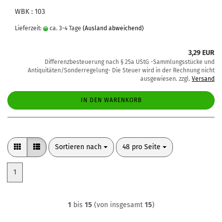
WBK : 103
Lieferzeit:
ca. 3-4 Tage
(Ausland abweichend)
3,29 EUR
Differenzbesteuerung nach § 25a UStG -Sammlungsstücke und
Antiquitäten/Sonderregelung- Die Steuer wird in der Rechnung nicht
ausgewiesen. zzgl.
Versand
IN DEN WARENKORB
Sortieren nach
pro Seite
Sortieren nach
48 pro Seite
1
1
bis
15
(von insgesamt
15
)