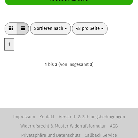
Sortieren nach
pro Seite
Sortieren nach
48 pro Seite
1
1
bis
3
(von insgesamt
3
)
Impressum
Kontakt
Versand- & Zahlungsbedingungen
Widerrufsrecht & Muster-Widerrufsformular
AGB
Privatsphäre und Datenschutz
Callback Service