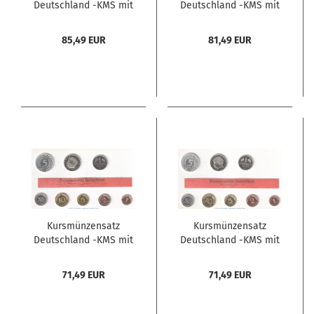
Deutschland -KMS mit
Deutschland -KMS mit
8 Münzen Hamburg-
8 Münzen Karlsruhe-
1970 J , pp , J.180
1970 G , pp , J.180
85,49 EUR
81,49 EUR
Bundesrepublik
Bundesrepublik
Kursmünzensatz
Kursmünzensatz
Deutschland -KMS mit
Deutschland -KMS mit
8 Münzen Karlsruhe-
8 Münzen Hamburg-
1971 G , pp , J.180
1971 J , pp , J.180
71,49 EUR
71,49 EUR
Bundesrepublik
Bundesrepublik