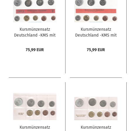
Kursmünzensatz
Kursmünzensatz
Deutschland -KMS mit
Deutschland -KMS mit
9 Münzen Stuttgart-
8 Münzen Stuttgart-
1973 F , pp , J.180
1971 F , pp , J.180
75,99 EUR
75,99 EUR
Bundesrepublik
Bundesrepublik
Kursmünzensatz
Kursmünzensatz