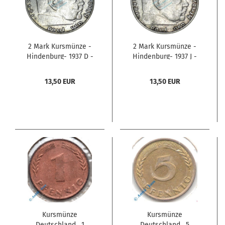
2 Mark Kursmünze -
2 Mark Kursmünze -
Hindenburg- 1937 D -
Hindenburg- 1937 J -
deutsches Reich- ss-vz
deutsches Reich- ss-vz
J.366 -0809-
J.366 -0813-
13,50 EUR
13,50 EUR
Kursmünze
Kursmünze
Deutschland , 1
Deutschland , 5