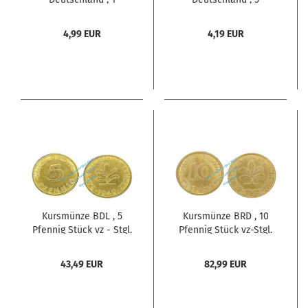
Pfennig 1948 D , ss+ bis
Pfennig 1949 D , ss+ bis
vz , Jäger 376 , Bank
vz , Jäger 377 , Bank
4,99 EUR
4,19 EUR
Deutscher Länder
Deutscher Länder
Kursmünze BDL , 5
Kursmünze BRD , 10
Pfennig Stück vz - Stgl.
Pfennig Stück vz-Stgl.
von 1949 F , J.377 -0522-
von 1967 G , J.383
-0521-
43,49 EUR
82,99 EUR