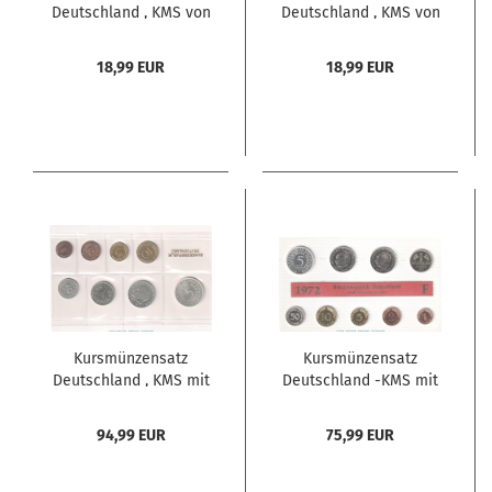
Deutschland , KMS von
Deutschland , KMS von
2001 G , stempelglanz ,
2001 J , stempelglanz ,
Jäger 180 ,
Jäger 180 ,
18,99 EUR
18,99 EUR
Bundesrepublik
Bundesrepublik
Deutschland
Deutschland
Kursmünzensatz
Kursmünzensatz
Deutschland , KMS mit
Deutschland -KMS mit
8 Münzen Stuttgart-
9 Münzen Stuttgart-
1970 F , pp , J.180
1972 F , pp , J.180
94,99 EUR
75,99 EUR
Bundesrepublik
Bundesrepublik