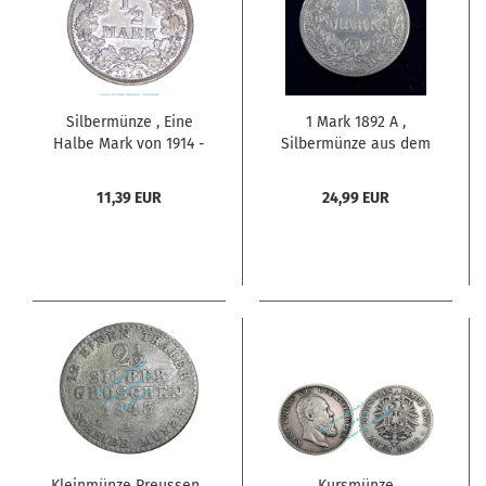
Silbermünze , Eine
1 Mark 1892 A ,
Halbe Mark von 1914 -
Silbermünze aus dem
A-, vz , Jäger 16 ,
Kaiserreich , wir
Deutsches Kaiserreich
denken mindestens
11,39 EUR
24,99 EUR
sehr schön bis
vorzüglich , nur wenige
Umlauf oder
Gebrauchsspuren ,
Jäger Nr. 17 ,
Kleinmünze Preussen ,
Kursmünze