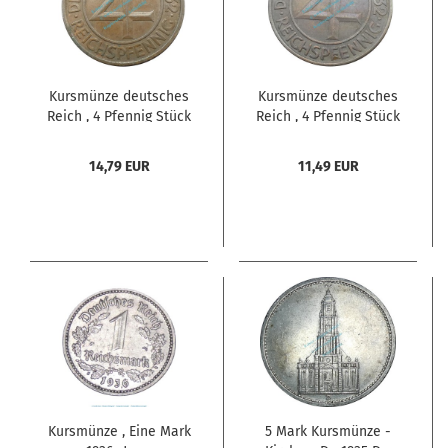
Kursmünze deutsches
Kursmünze deutsches
Reich , 4 Pfennig Stück
Reich , 4 Pfennig Stück
ss-vz von 1932 E , J.315
ss-vz von 1932 A , J.315
-0570-
-0571-
14,79 EUR
11,49 EUR
Kursmünze , Eine Mark
5 Mark Kursmünze -