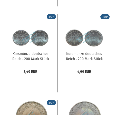
TOP
TOP
Kursmünze deutsches
Kursmünze deutsches
Reich , 200 Mark Stück
Reich , 200 Mark Stück
vz-Stgl. von 1923 G ,
vz-Stgl. von 1923 E ,
J.304 -0523-
J.304 -0523-
3,49 EUR
4,99 EUR
TOP