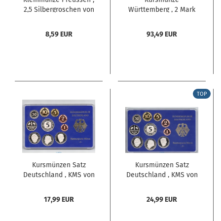
2,5 Silbergroschen von
Württemberg , 2 Mark
1843 A , J.67 -F.Wilhelm
Stück s - ss. von 1877 F
IV- 0578
, J.172 -0479-
8,59 EUR
93,49 EUR
TOP
Kursmünzen Satz
Kursmünzen Satz
Deutschland , KMS von
Deutschland , KMS von
2000 J , Spiegelglanz
2001 J , Spiegelglanz PP
PP , Jäger 180 ,
, Jäger 180 ,
17,99 EUR
24,99 EUR
Bundesrepublik
Bundesrepublik
Deutschland
Deutschland