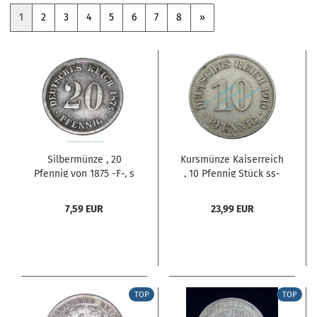
1
2
3
4
5
6
7
8
»
Silbermünze , 20
Kursmünze Kaiserreich
Pfennig von 1875 -F-, s
, 10 Pfennig Stück ss-
- ss , Jäger 5 ,
vz von 1910 E , J.13
Deutsches Kaiserreich
-0547-
7,59 EUR
23,99 EUR
TOP
TOP