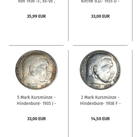
von 1936 -J-, ss-vz ,
Kirche o.D.- 1935 D -
Jäger 354 , Deutsches
deutsches Reich- ss-vz
Reich
J.357 -0794-
35,99 EUR
33,00 EUR
5 Mark Kursmünze -
2 Mark Kursmünze -
Hindenburg- 1935 J -
Hindenburg- 1938 F -
deutsches Reich- ss-vz
deutsches Reich- ss-vz
J.360 -0791-
J.366 -0801-
33,00 EUR
14,50 EUR