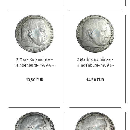
2 Mark Kursmünze -
2 Mark Kursmünze -
Hindenburg- 1939 A -
Hindenburg- 1939 J -
deutsches Reich- ss-vz
deutsches Reich- ss-vz
J.366 -0804-
J.366 -0807-
13,50 EUR
14,50 EUR