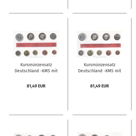
Kursmünzensatz
Kursmünzensatz
Deutschland -KMS mit
Deutschland -KMS mit
9 Münzen Karlsruhe-
9 Münzen München-
1973 G , pp , J.180
1973 D , pp , J.180
81,49 EUR
81,49 EUR
Bundesrepublik
Bundesrepublik