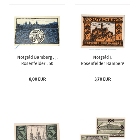
Notgeld Bamberg , J.
Notgeld J.
Rosenfelder , 50
Rosenfelder Bamberg
Pfennig Schein , Mehl
62.1.a , 2 Pfennig
Grabowski 62.1 B ,
Schein in kfr. o.D.
6,00 EUR
3,70 EUR
Bayern Serien Notgeld
Bayern Seriennotgeld