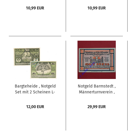
kfr. von 1921 ,
kfr. von 1921 ,
10,99 EUR
10,99 EUR
Schleswig Holstein
Schleswig Holstein
Seriennotgeld
Seriennotgeld
Bargteheide , Notgeld
Notgeld Barmstedt ,
Set mit 2 Scheinen L-
Männerturnverein ,
gbr. M-G 63.1 , SH 1921
Einzelschein 50
Seriennotgeld -5734-
Pfennig , Seriennotgeld
12,00 EUR
29,99 EUR
, Schleswig Holstein ,
Mehl Grabowski 65.1 ,
von 1921