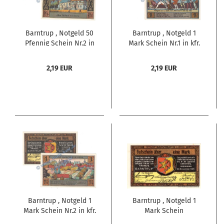
Barntrup , Notgeld 50
Barntrup , Notgeld 1
Pfennig Schein Nr.2 in
Mark Schein Nr.1 in kfr.
kfr. M-G 66.1 ,
M-G 66.1 , Westfalen
Westfalen 1921
1921 Seriennotgeld
2,19 EUR
2,19 EUR
Seriennotgeld
Barntrup , Notgeld 1
Barntrup , Notgeld 1
Mark Schein Nr.2 in kfr.
Mark Schein
M-G 66.1 , Westfalen
-übersdruß- unc-kfr.