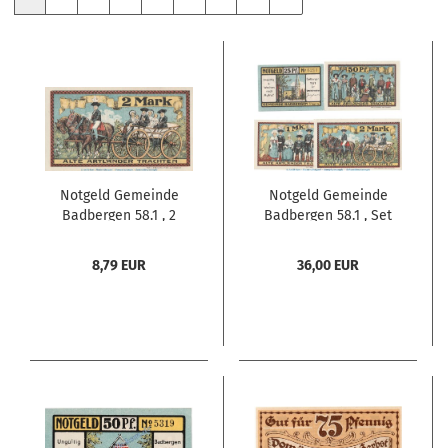
Notgeld Gemeinde
Notgeld Gemeinde
Badbergen 58.1 , 2
Badbergen 58.1 , Set
Mark Schein in kfr. von
mit 4 Scheinen in kfr.
1921 , Niedersachsen
von 1921 ,
8,79 EUR
36,00 EUR
Seriennotgeld
Niedersachsen
Seriennotgeld