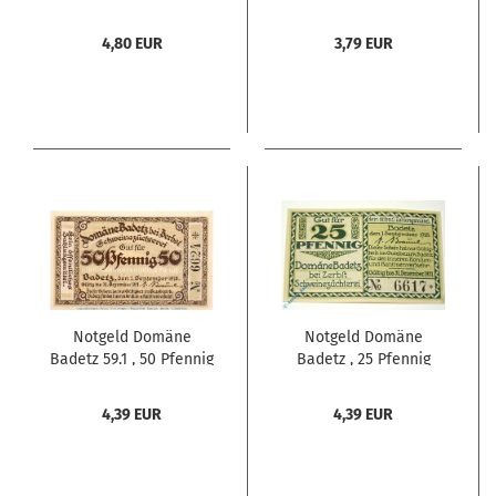
über 50 Pfennig , Mehl
1 , Mehl Grabowski 59.1
Grabowski 59.1 , von
, von 1918 , Sachsen
4,80 EUR
3,79 EUR
1918 , Sachsen Anhalt
Anhalt Serien Notgeld
Serien Notgeld
Notgeld Domäne
Notgeld Domäne
Badetz 59.1 , 50 Pfennig
Badetz , 25 Pfennig
Schein Nr 1 in kfr. von
grün gelb , Mehl
1918 , Sachsen Anhalt
Grabowski 59.1 , von
4,39 EUR
4,39 EUR
Seriennotgeld
1918 , Sachsen Anhalt
Serien Notgeld