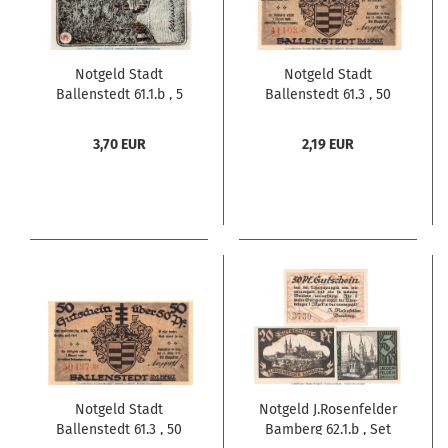
Notgeld Stadt
Notgeld Stadt
Ballenstedt 61.1.b , 5
Ballenstedt 61.3 , 50
Pfennig Schein Nr.15 in
Pfennig Schein Nr.2 in
kfr. von 1920 , Sachsen
kfr. von 1921 , Sachsen
3,70 EUR
2,19 EUR
Anhalt Seriennotgeld
Anhalt Seriennotgeld
Notgeld Stadt
Notgeld J.Rosenfelder
Ballenstedt 61.3 , 50
Bamberg 62.1.b , Set