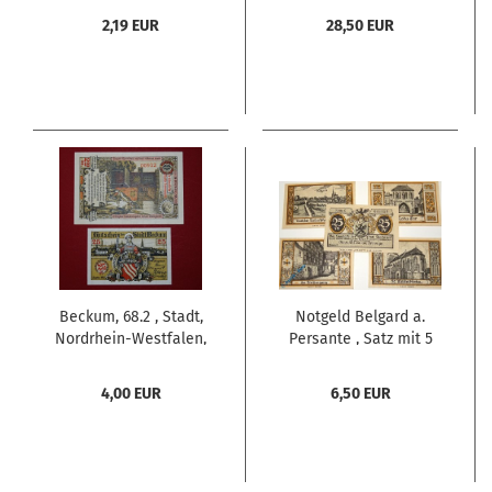
1921 Seriennotgeld
M-G 66.1.F , Westfalen
2,19 EUR
28,50 EUR
1921 Seriennotgeld
Beckum, 68.2 , Stadt,
Notgeld Belgard a.
Nordrhein-Westfalen,
Persante , Satz mit 5
Serien Notgeld, 25
Scheinen kfr. Mehl
Pfennig und 2 Mark,
Grabowski 69.1 , von
4,00 EUR
6,50 EUR
kassenfrisch 1 bis 1-
1921 , Pommern
Seriennotgeld