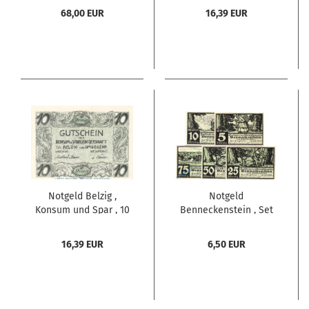
o.D. Brandenburg
Mehl Grabowski 71.1 ,
68,00 EUR
16,39 EUR
Seriennotgeld
Brandenburg
Seriennotgeld
Notgeld Belzig ,
Notgeld
Konsum und Spar , 10
Benneckenstein , Set
Pfennig Schein in kfr.
mit 5 Scheinen in kfr.
Mehl Grabowski 71.1 ,
Mehl Grabowski 73.1 ,
16,39 EUR
6,50 EUR
Brandenburg
von 1921 , Sachsen
Seriennotgeld
Anhalt Seriennotgeld