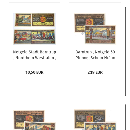
Notgeld Stadt Barntrup
Barntrup , Notgeld 50
, Nordrhein Westfalen ,
Pfennig Schein Nr.1 in
kompletter Satz mit 4
kfr. M-G 66.1 ,
Scheinen in
Westfalen 1921
10,50 EUR
2,19 EUR
kassenfrischer
Seriennotgeld
Erhaltung ,
Seriennotgeld , 66.1 ,
von 1921