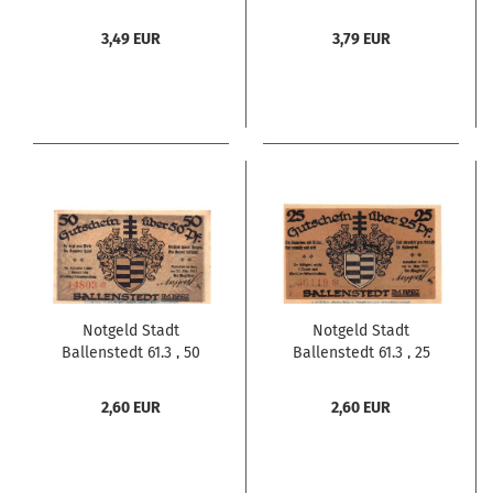
, Kennummer schwarz ,
, Kennummer schwarz ,
Mehl Grabowski 61.4 ,
Mehl Grabowski 61.4 ,
3,49 EUR
3,79 EUR
Sachsen Anhalt
Sachsen Anhalt
Seriennotgeld
Seriennotgeld
Notgeld Stadt
Notgeld Stadt
Ballenstedt 61.3 , 50
Ballenstedt 61.3 , 25
Pfennig Schein Nr.1 in
Pfennig Schein Nr.2 in
kfr. von 1921 , Sachsen
kfr. von 1921 , Sachsen
2,60 EUR
2,60 EUR
Anhalt Seriennotgeld
Anhalt Seriennotgeld