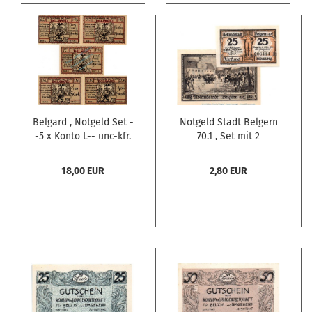
Belgard , Notgeld Set -
Notgeld Stadt Belgern
-5 x Konto L-- unc-kfr.
70.1 , Set mit 2
M-G 69.3.a , Pommern
Scheinen in kfr. von
o.D. Seriennotgeld
1921 , Sachsen
18,00 EUR
2,80 EUR
Seriennotgeld