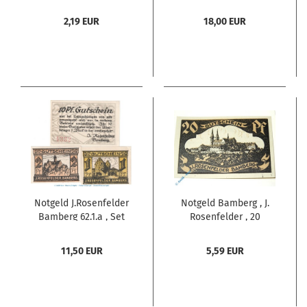
Pfennig Schein Nr.6 in
mit 3 Scheinen in kfr.
kfr. von 1921 , Sachsen
o.D. Bayern
2,19 EUR
18,00 EUR
Anhalt Seriennotgeld
Seriennotgeld
Notgeld J.Rosenfelder
Notgeld Bamberg , J.
Bamberg 62.1.a , Set
Rosenfelder , 20
mit 3 Scheinen in kfr.
Pfennig Schein , Mehl
o.D. Bayern
Grabowski 62.1 B ,
11,50 EUR
5,59 EUR
Seriennotgeld
Bayern Serien Notgeld