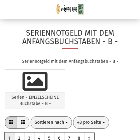
SERIENNOTGELD MIT DEM
ANFANGSBUCHSTABEN - B -
Seriennotgeld mit dem Anfangsbuchstaben - B -
Serien - EINZELSCHEINE
Buchstabe - B -
Sortieren nach
pro Seite
Sortieren nach
48 pro Seite
1
2
3
4
5
6
7
8
»