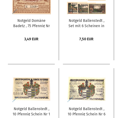
Notgeld Domäne
Notgeld Ballenstedt ,
Badetz , 75 Pfennig Nr
Set mit 6 Scheinen in
3 , Mehl Grabowski 59.1
kfr. Mehl Grabowski
, von 1918 , Sachsen
60.1 , von 1921 ,
3,49 EUR
7,50 EUR
Anhalt Serien Notgeld
Sachsen Anhalt
Seriennotgeld
Notgeld Ballenstedt ,
Notgeld Ballenstedt ,
10 Pfennig Schein Nr 1
10 Pfennig Schein Nr 6