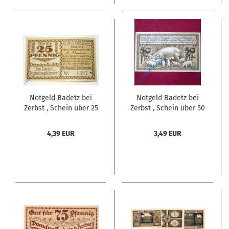
Notgeld Badetz bei
Notgeld Badetz bei
Zerbst , Schein über 25
Zerbst , Schein über 50
Pfennig braun , Mehl
Pfennig rotbraun ,
Grabowski 59.1 , von
Mehl Grabowski 59.1 ,
4,39 EUR
3,49 EUR
1918 , Sachsen Anhalt
von 1918 , Sachsen
Seriennotgeld
Anhalt Seriennotgeld