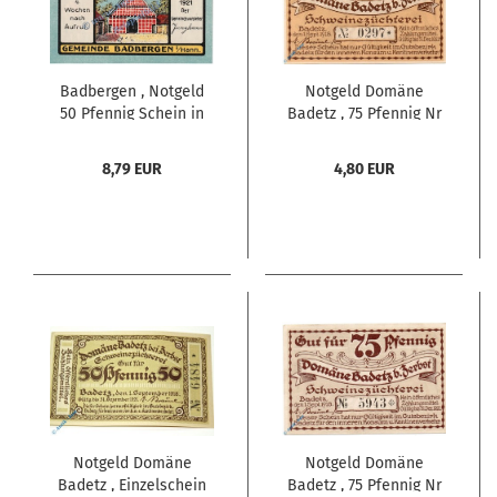
Badbergen , Notgeld
Notgeld Domäne
50 Pfennig Schein in
Badetz , 75 Pfennig Nr
kfr. M-G 58.1 ,
2 , Mehl Grabowski 59.1
Niedersachsen 1921
, von 1918 , Sachsen
8,79 EUR
4,80 EUR
Seriennotgeld
Anhalt Serien Notgeld
Notgeld Domäne
Notgeld Domäne
Badetz , Einzelschein
Badetz , 75 Pfennig Nr