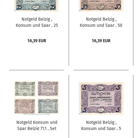
Notgeld Belzig ,
Notgeld Belzig ,
Konsum und Spar , 25
Konsum und Spar , 50
Pfennig Schein in kfr.
Pfennig Schein in kfr.
Mehl Grabowski 71.1 ,
Mehl Grabowski 71.1 ,
16,39 EUR
16,39 EUR
Brandenburg
Brandenburg
Seriennotgeld
Seriennotgeld
Notgeld Konsum und
Notgeld Belzig ,
Spar Belzig 71.1 , Set
Konsum und Spar , 5
mit 4 Scheinen in kfr.
Pfennig Schein in kfr.