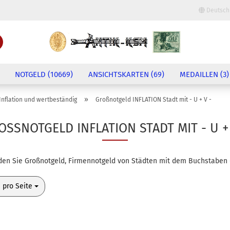
Deutsch
Lieferland
Suche...
E-Mail
NOTGELD (10669)
ANSICHTSKARTEN (69)
MEDAILLEN (3)
Passwort
»
Inflation und wertbeständig
Großnotgeld INFLATION Stadt mit - U + V -
OSSNOTGELD INFLATION STADT MIT - U + 
Konto erstellen
nden Sie Großnotgeld, Firmennotgeld von Städten mit dem Buchstaben -
Passwort vergessen?
o Seite
 pro Seite