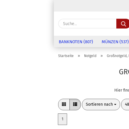
BANKNOTEN (807)
MÜNZEN (537)
»
»
Startseite
Notgeld
Großnotgeld, 
GR
Hier fi
Sortieren nach
pr
Sortieren nach
48
1