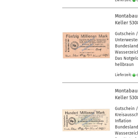
Lieferzeit:
c
Montabaur 
Keller 530
Gutschein /
Unterwester
Bundesland 
Wasserzeich
Das Notgeld
hellbraun
Lieferzeit:
c
Montabaur 
Keller 530
Gutschein /
Kreisaussch
Inflation
Bundesland 
Wasserzeich