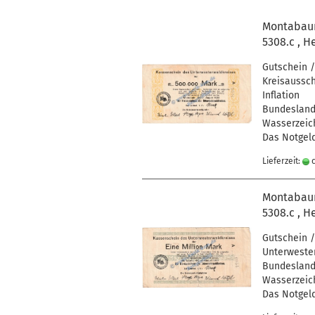
Montabaur 
5308.c , H
Gutschein 
Kreisaussch
Inflation
Bundesland 
Wasserzeich
Das Notgeld
Lieferzeit:
c
Montabaur 
5308.c , H
Gutschein /
Unterwester
Bundesland 
Wasserzeich
Das Notgeld