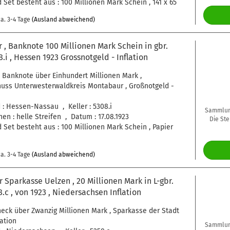
 Set besteht aus : 100 Millionen Mark Schein , 141 x 65
a. 3-4 Tage
(Ausland abweichend)
, Banknote 100 Millionen Mark Schein in gbr.
8.i , Hessen 1923 Grossnotgeld - Inflation
 Banknote über Einhundert Millionen Mark ,
uss Unterwesterwaldkreis Montabaur , Großnotgeld -
: Hessen-Nassau , Keller : 5308.i
Sammlung
en : helle Streifen , Datum : 17.08.1923
Die Ste
 Set besteht aus : 100 Millionen Mark Schein , Papier
a. 3-4 Tage
(Ausland abweichend)
 Sparkasse Uelzen , 20 Millionen Mark in L-gbr.
8.c , von 1923 , Niedersachsen Inflation
eck über Zwanzig Millionen Mark , Sparkasse der Stadt
lation
Sammlung