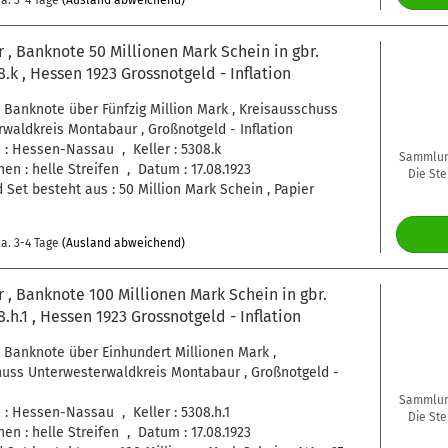
a. 3-4 Tage
(Ausland abweichend)
, Banknote 50 Millionen Mark Schein in gbr.
8.k , Hessen 1923 Grossnotgeld - Inflation
 Banknote über Fünfzig Million Mark , Kreisausschuss
waldkreis Montabaur , Großnotgeld - Inflation
: Hessen-Nassau , Keller : 5308.k
Sammlung
en : helle Streifen , Datum : 17.08.1923
Die Ste
 Set besteht aus : 50 Million Mark Schein , Papier
a. 3-4 Tage
(Ausland abweichend)
, Banknote 100 Millionen Mark Schein in gbr.
8.h.1 , Hessen 1923 Grossnotgeld - Inflation
 Banknote über Einhundert Millionen Mark ,
uss Unterwesterwaldkreis Montabaur , Großnotgeld -
Sammlung
: Hessen-Nassau , Keller : 5308.h.1
Die Ste
en : helle Streifen , Datum : 17.08.1923