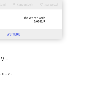
land
Kundenlogin
Merkzettel
Ihr Warenkorb
0,00 EUR
WEITERE
V -
 U + V -