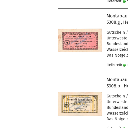
Lieferzeit:
c
Montabaur 
5308.g , H
Gutschein /
Unterwester
Bundesland 
Wasserzeich
Das Notgeld
Lieferzeit:
c
Montabaur 
5308.b , H
Gutschein /
Unterwester
Bundesland 
Wasserzeich
Das Notgeld