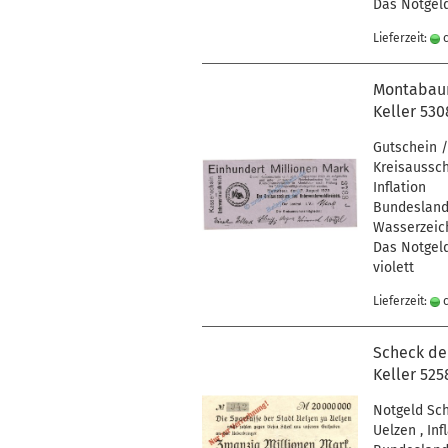
Das Notgeld
Lieferzeit:
c
Montabaur 
Keller 530
Gutschein /
Kreisaussch
Inflation
Bundesland 
Wasserzeich
Das Notgeld
violett
Lieferzeit:
c
Scheck der
Keller 525
Notgeld Sch
Uelzen , Inf