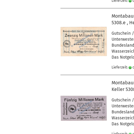
Lieferzeit:
c
Montabaur 
5308.e , H
Gutschein /
Unterwester
Bundesland 
Wasserzeich
Das Notgeld
Lieferzeit:
c
Montabaur 
Keller 530
Gutschein /
Unterwester
Bundesland 
Wasserzeich
Das Notgeld